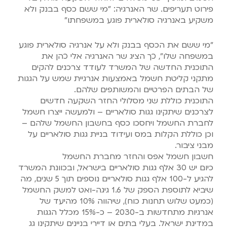
פירוט תעריפים. שר האנרגיה: "מי ששם כסף בבנק ולא
משקיע באנרגיה ‏סולארית פוגע במשפחתו"‏
"מי ששם את הכסף בבנק ולא על אנרגיה סולארית פוגע
במשפחה שלו", כך הציג שר האנרגיה אלי כהן את
‏התוכנית החדשה של המשרד לעודד צרכנים להקים
מתקני קליטת חשמל באמצעות אנרגיית שמש על ‏הגגות
של הבתים הפרטיים והמשותפים שלהם. ‏
התוכנית כוללת שני מסלולי החזר השקעה חדשים
לצרכנים שיתקינו גגות סולאריים – ולמעשה ייצרו חשמל
לחברת ‏החשמל ויחסכו כסף בחשבון החשמל שלהם –
וכן כוללת הקלות במס ועידוד בניית גגות סולאריים על
מבני ציבור.‏
חשבון חשמל אפס והחזר מחברת החשמל
כיום יש 30 אלף גגות סולאריים בישראל, ובכוונת המשרד
להגיע ל-100 אלף גגות סולאריים נוספים תוך 5 ‏שנים, מה
שיביא לתוספת הספק של 1.6 גיגה-ואט למשק החשמל
(כמעט שלוש תחנות כוח), שיהווה 10% ‏מהיעד של
אנרגיות מתחדשות ב-2030 – כ-15% מכלל הגגות
במדינת ישראל. בעלי בתים או דיירי בניינים ‏שיתקינו גג