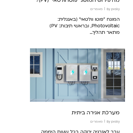
מה פירוש המושג "פוטו וולטאי" (PV)?
pvsky
By
מאמרים
המונח "פוטו וולטאי" (באנגלית:
Photovoltaic, ובראשי תיבות: PV)
מתאר תהליך…
מערכת אגירה ביתית
pvsky
By
מאמרים
עבר לאנרגיה ירוקה בכל שעות היממה