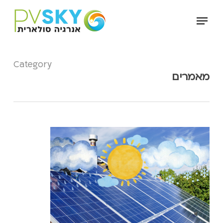
Ski
Menu
t
mai
conten
Category
מאמרים